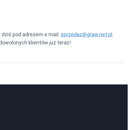
uż dziś pod adresem e mail:
sprzedaz@graw.net.pl
.
owolonych klientów już teraz!