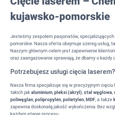
Cięcie laserem – Cheł
kujawsko-pomorskie
Jesteśmy zespołem pasjonatów, specjalizujących
pomorskie. Nasza oferta obejmuje szereg usług, ta
Naszym głównym celem jest zapewnienie klientom u
oraz zaangażowanie sprawiają, że dbamy o każdy de
Potrzebujesz usługi cięcia laserem?
Nasza firma specjalizuje się w precyzyjnym cięci
takich jak
aluminium
,
pleksi (akryl)
,
stal węglowa
,
poliwęglan
,
polipropylen
,
polietylen
,
MDF
, a także
zapewnia doskonałą jakość wykończenia. Bez wzg
każdym etapie procesu.