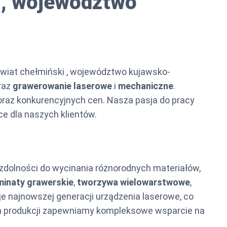
 , województwo
owiat chełmiński , województwo kujawsko-
raz
grawerowanie laserowe
i
mechaniczne
.
oraz konkurencyjnych cen. Nasza pasja do pracy
ce dla naszych klientów.
zdolności do wycinania różnorodnych materiałów,
minaty grawerskie
,
tworzywa wielowarstwowe
,
 najnowszej generacji urządzenia laserowe, co
ch produkcji zapewniamy kompleksowe wsparcie na