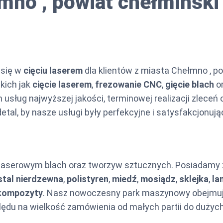
mno , powiat chełmiński
 się w
cięciu laserem
dla klientów z miasta Chełmno , p
kich jak
cięcie laserem
,
frezowanie CNC
,
gięcie blach
o
sług najwyższej jakości, terminowej realizacji zleceń 
tal, by nasze usługi były perfekcyjne i satysfakcjonują
u laserowym blach oraz tworzyw sztucznych. Posiadamy 
stal nierdzewna
,
polistyren
,
miedź
,
mosiądz
,
sklejka
,
la
kompozyty
. Nasz nowoczesny park maszynowy obejmuje
lędu na wielkość zamówienia od małych partii do duży