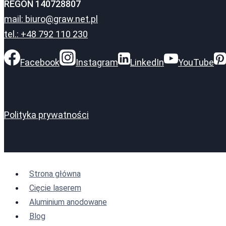
REGON 140728807
mail: biuro@graw.net.pl
tel.: +48 792 110 230
Facebook
Instagram
LinkedIn
YouTube
Polityka prywatności
Strona główna
Cięcie laserem
Aluminium anodowane
Blog